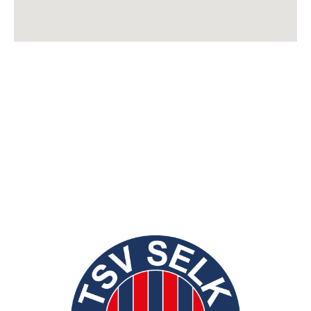
TSV Selk von 1965 e.V.
NEUE
postalische Anschrift:
Kreisstraße 32
24884 Selk
Sportstätten
Kreisstraße 32
24884 Selk