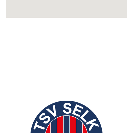
TSV Selk von 1965 e.V.
NEUE
postalische Anschrift:
Kreisstraße 32
24884 Selk
Sportstätten
Kreisstraße 32
24884 Selk