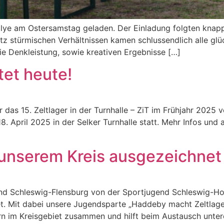
llye am Ostersamstag geladen. Der Einladung folgten knapp 
tz stürmischen Verhältnissen kamen schlussendlich alle glü
ie Denkleistung, sowie kreativen Ergebnisse […]
tet heute!
 das 15. Zeltlager in der Turnhalle – ZiT im Frühjahr 202
18. April 2025 in der Selker Turnhalle statt. Mehr Infos u
 unserem Kreis ausgezeichnet
d Schleswig-Flensburg von der Sportjugend Schleswig-Hol
 Mit dabei unsere Jugendsparte „Haddeby macht Zeltlager“
n im Kreisgebiet zusammen und hilft beim Austausch unterei