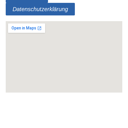
Datenschutzerklärung
TSV Selk von 1965 e.V.
NEUE
postalische Anschrift:
Kreisstraße 32