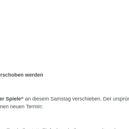
 der Spiele versch
verschoben werden
er Spiele“
an diesem Samstag verschieben. Der ursprü
inen neuen Termin: