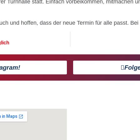
erer Turnhalle statt. Einfach vorbeikommen, mitmachen 
uch und hoffen, dass der neue Termin für alle passt. Be
lich
tagram!
Folg
TSV Selk von 196
NEUE
postalische Ansc
Kreisstr