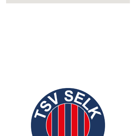
TSV Selk von 1965 e.V.
NEUE
postalische Anschrift:
Kreisstraße 32
24884 Selk
Sportstätten
Kreisstraße 32
24884 Selk