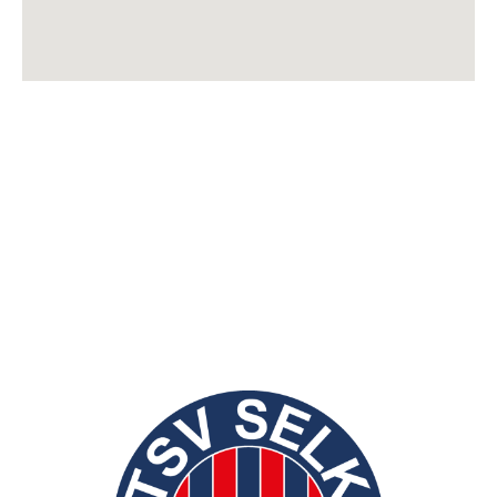
TSV Selk von 1965 e.V.
NEUE
postalische Anschrift:
Kreisstraße 32
24884 Selk
Sportstätten
Kreisstraße 32
24884 Selk